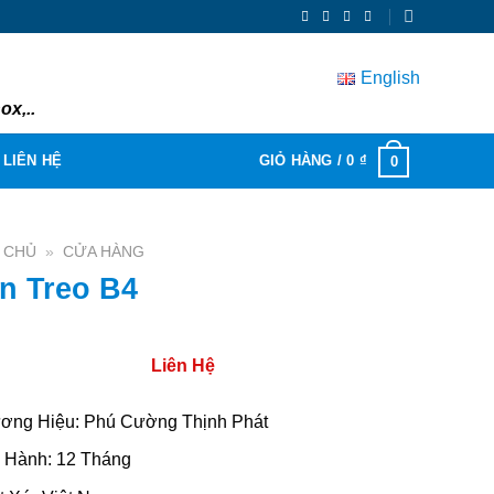
English
ox,..
LIÊN HỆ
GIỎ HÀNG /
0
₫
0
 CHỦ
»
CỬA HÀNG
n Treo B4
Liên Hệ
ơng Hiệu: Phú Cường Thịnh Phát
 Hành: 12 Tháng