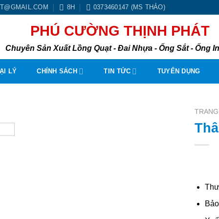
BT@GMAIL.COM
8H
0373460147 (MS THẢO)
PHÚ CƯỜNG THỊNH PHÁT
Chuyên Sản Xuất Lồng Quạt - Đai Nhựa - Ống Sắt - Ống In
ẠI LÝ
CHÍNH SÁCH
TIN TỨC
TUYỂN DỤNG
TRANG
Thâ
Thư
Bảo