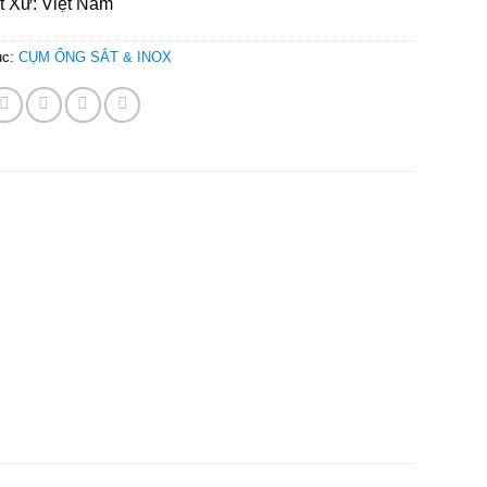
t Xứ: Việt Nam
ục:
CỤM ỐNG SẮT & INOX