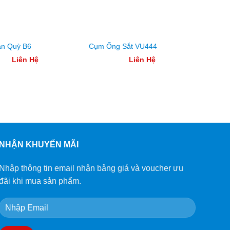
n Quỳ B6
Cụm Ống Sắt VU444
Thân Đ
Liên Hệ
Liên Hệ
NHẬN KHUYẾN MÃI
Nhập thông tin email nhận bảng giá và voucher ưu
đãi khi mua sản phẩm.