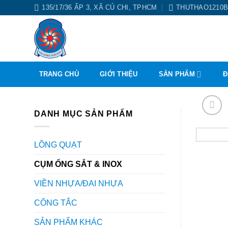
Skip
135/17/36 ẤP 3, XÃ CỦ CHI, TPHCM
THUTHAO1210
to
content
TRANG CHỦ
GIỚI THIỆU
SẢN PHẨM
Đ
DANH MỤC SẢN PHẨM
LỒNG QUẠT
CỤM ỐNG SẮT & INOX
VIỀN NHỰA/ĐAI NHỰA
CÔNG TẮC
SẢN PHẨM KHÁC