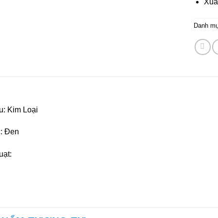
Xuấ
Danh m
u: Kim Loại
: Đen
uạt: