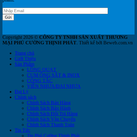
Copyright 2026 ©
CÔNG TY TNHH SẢN XUẤT THƯƠNG
MẠI PHÚ CƯỜNG THỊNH PHÁT
. Thiết kế bởi Beweb.com.vn
Trang chủ
Giới Thiệu
Sản Phẩm
LỒNG QUẠT
CỤM ỐNG SẮT & INOX
CÔNG TẮC
VIỀN NHỰA/ĐAI NHỰA
Đại Lý
Chính sách
Chính Sách Bán Hàng
Chính Sách Bảo Hành
Chính Sách Đổi Trả Hàng
Chính Sách Vận Chuyển
Chính Sách Thanh Toán
Tin Tức
Tin Phú Cường Thịnh Phát