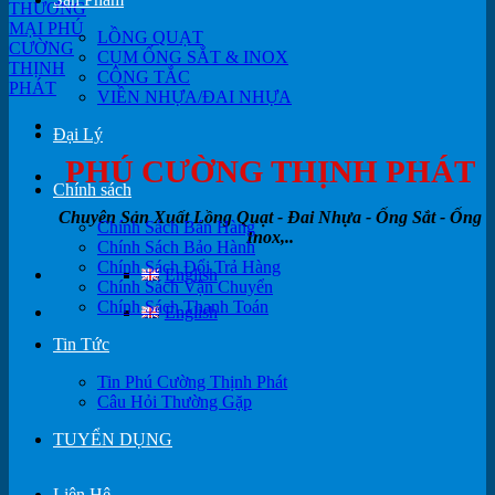
LỒNG QUẠT
CỤM ỐNG SẮT & INOX
CÔNG TẮC
VIỀN NHỰA/ĐAI NHỰA
Đại Lý
PHÚ CƯỜNG THỊNH PHÁT
Chính sách
Chuyên Sản Xuất Lồng Quạt - Đai Nhựa - Ống Sắt - Ống
Chính Sách Bán Hàng
Inox,..
Chính Sách Bảo Hành
Chính Sách Đổi Trả Hàng
English
Chính Sách Vận Chuyển
Chính Sách Thanh Toán
English
Tin Tức
Tin Phú Cường Thịnh Phát
Câu Hỏi Thường Gặp
TUYỂN DỤNG
Liên Hệ