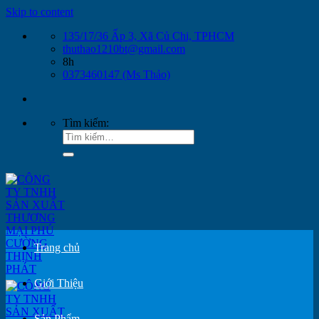
Skip to content
135/17/36 Ấp 3, Xã Củ Chi, TPHCM
thuthao1210bt@gmail.com
8h
0373460147 (Ms Thảo)
Tìm kiếm:
Trang chủ
Giới Thiệu
Sản Phẩm