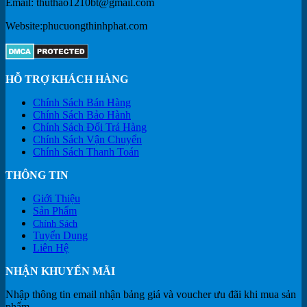
Email: thuthao1210bt@gmail.com
Website:phucuongthinhphat.com
HỖ TRỢ KHÁCH HÀNG
Chính Sách Bán Hàng
Chính Sách Bảo Hành
Chính Sách Đổi Trả Hàng
Chính Sách Vận Chuyển
Chính Sách Thanh Toán
THÔNG TIN
Giới Thiệu
Sản Phẩm
Chính Sách
Tuyển Dụng
Liên Hệ
NHẬN KHUYẾN MÃI
Nhập thông tin email nhận bảng giá và voucher ưu đãi khi mua sản
phẩm.